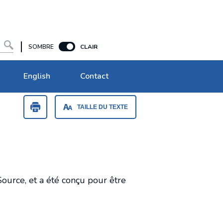
SOMBRE
CLAIR
English
Contact
A
A
A
A
A
TAILLE DU TEXTE
Bâtiments et magasins
Stockage provisoire
ource, et a été conçu pour être
Galeries d'images