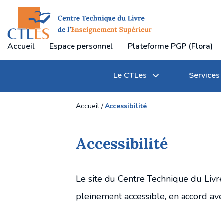
Accueil
Espace personnel
Plateforme PGP (Flora)
Le CTLes
Services
Accueil
Accessibilité
Accessibilité
Qu'est-ce que le CTLes ?
Transferts et gestion des documents
Journées professionnelles du CTLes
Le site du Centre Technique du Livr
Textes règlementaires
Communication des documents
Participation à des manifestations professionne
pleinement accessible, en accord ave