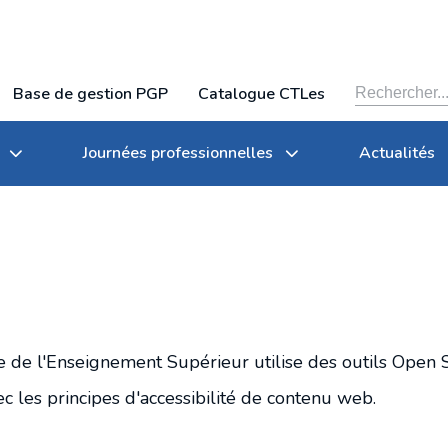
Base de gestion PGP
Catalogue CTLes
Journées professionnelles
Actualités
Organigramme
Conservation partagée
Archives des journées professionnelles du CTLes
e de l'Enseignement Supérieur utilise des outils Open S
lles
Rapports annuels
Tarifs
c les principes d'accessibilité de contenu web.