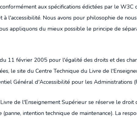
Programmations bisannuelles
 conformément aux spécifications édictées par le W3C 
n et à l'accessibilité. Nous avons pour philosophie de nou
Charte documentaire
 nous appliquons du mieux possible le principe de sépa
11 février 2005 pour l'égalité des droits et des chance
ées, le site du Centre Technique du Livre de l'Enseig
ntiel Général d'Accessibilité pour les Administrations 
vre de l'Enseignement Supérieur se réserve le droit de 
e (panne, intention technique de maintenance). La respon