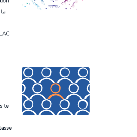
tion
 la
ULAC
s le
lasse