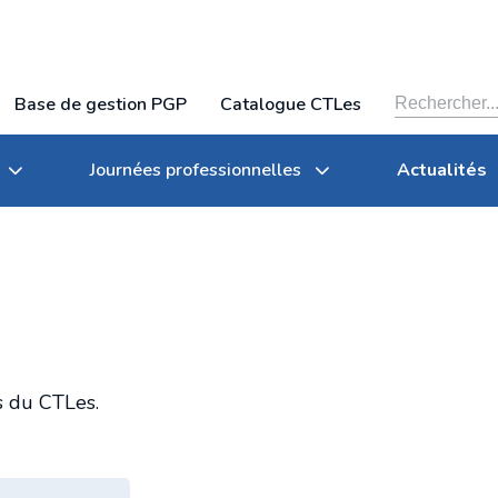
Base de gestion PGP
Catalogue CTLes
Journées professionnelles
Actualités
Organigramme
Conservation partagée
Archives des journées professionnelles du CTLes
és du CTLes.
lles
Rapports annuels
Tarifs