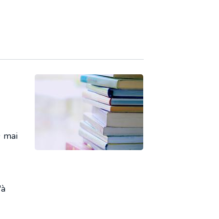
9 mai
'à