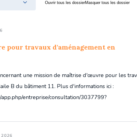
Programmations bisannuelles
Ouvrir tous les dossier
Masquer tous les dossier
Charte documentaire
6
vre pour travaux d'aménagement en
ncernant une mission de maîtrise d'œuvre pour les tra
le B du bâtiment 11. Plus d'informations ici :
r/app.php/entreprise/consultation/3037799?
 2026