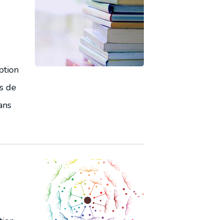
ption
ns de
ans