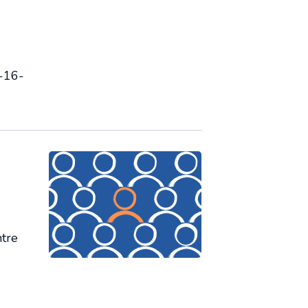
r-16-
ntre