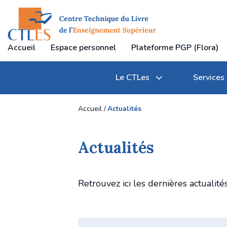
Accueil
Espace personnel
Plateforme PGP (Flora)
Le CTLes
Services
Accueil
Actualités
Actualités
Qu'est-ce que le CTLes ?
Transferts et gestion des documents
Journées professionnelles du CTLes
Retrouvez ici les dernières actualit
Textes règlementaires
Communication des documents
Participation à des manifestations professionne