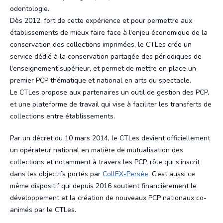
odontologie.
Organigramme
Dès 2012, fort de cette expérience et pour permettre aux
Stockage provisoire
établissements de mieux faire face à l'enjeu économique de la
Rapports annuels
conservation des collections imprimées, le CTLes crée un
service dédié à la conservation partagée des périodiques de
l'enseignement supérieur, et permet de mettre en place un
Programmations bisannuelles
premier PCP thématique et national en arts du spectacle.
Le CTLes propose aux partenaires un outil de gestion des PCP,
Charte documentaire
et une plateforme de travail qui vise à faciliter les transferts de
collections entre établissements.
Bâtiments et magasins
Par un décret du 10 mars 2014, le CTLes devient officiellement
un opérateur national en matière de mutualisation des
Galeries d'images
collections et notamment à travers les PCP, rôle qui s’inscrit
dans les objectifs portés par
CollEX-Persée
. C’est aussi ce
Revue de presse
même dispositif qui depuis 2016 soutient financièrement le
développement et la création de nouveaux PCP nationaux co-
animés par le CTLes.