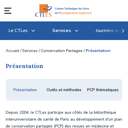
Le CTLes
Services
Journées profe
Accueil
Services
Conservation Partagee
Présentation
Présentation
Qu'est-ce que le CTLes ?
Transferts et gestion des 
Journées professionnelles du 
documents
CTLes
Textes règlementaires
Présentation
Outils et méthodes
PCP thématiques
Communication des documents
Archives des journées 
professionnelles du CTLes
Conseil d'administration
Conservation partagée
Depuis 2004, le CTLes participe aux côtés de la bibliothèque
Participation à des 
Comité d'orientation stratégique
interuniversitaire de santé de Paris au développement d’un plan
manifestations professionnelles
Tarifs
de conservation partagée (PCP) des revues en médecine et