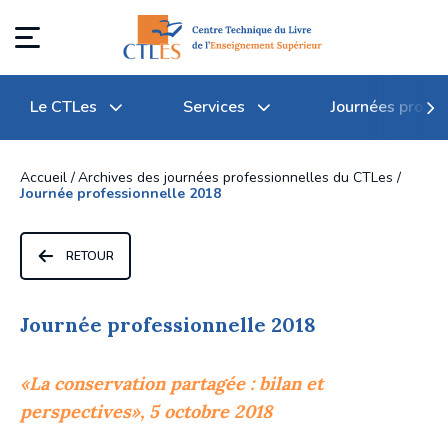
Le CTLes
Services
Journées profes
Accueil
Archives des journées professionnelles du CTLes
Journée professionnelle 2018
Qu'est-ce que le CTLes ?
Transferts et gestion des 
Journées professionnelles du 
RETOUR
documents
CTLes
Textes règlementaires
Communication des documents
Archives des journées 
Journée professionnelle 2018
professionnelles du CTLes
Conseil d'administration
Conservation partagée
«La conservation partagée : bilan et
Participation à des 
perspectives», 5 octobre 2018
Comité d'orientation stratégique
manifestations professionnelles
Tarifs