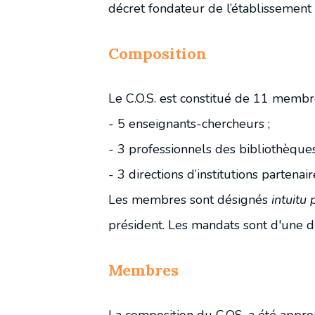
Conseil d'administration
décret fondateur de l’établissement 
Composition
Comité d'orientation stratégique
Le C.O.S. est constitué de 11 membr
- 5 enseignants-chercheurs ;
- 3 professionnels des bibliothèque
- 3 directions d’institutions partenair
Les membres sont désignés
intuitu
président. Les mandats sont d'une d
Membres