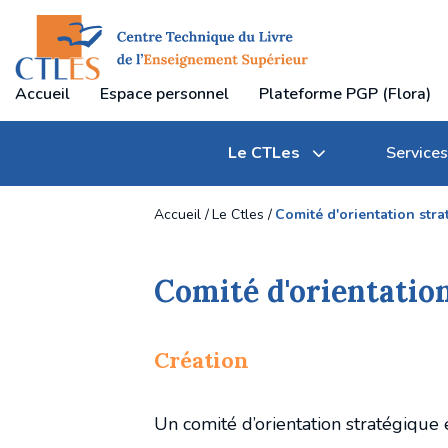
Accueil
Espace personnel
Plateforme PGP (Flora)
Le CTLes
Services
Accueil
Le Ctles
Comité d'orientation stra
Comité d'orientatio
Qu'est-ce que le CTLes ?
Transferts et gestion des documents
Journées professionnelles du CTLes
Création
Textes règlementaires
Communication des documents
Participation à des manifestations professionne
Un comité d’orientation stratégique