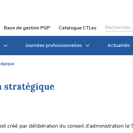
Base de gestion PGP
Catalogue CTLes
Journées professionnelles
Actualités
tégique
n stratégique
Organigramme
Conservation partagée
Archives des journées professionnelles du CTLes
lles
Rapports annuels
Tarifs
 est créé par délibération du conseil d’administration 