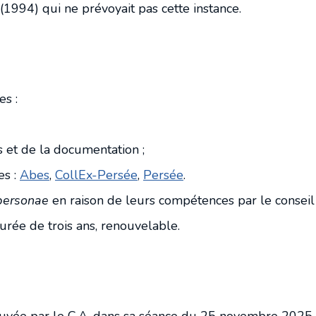
Programmations bisannuelles
(1994) qui ne prévoyait pas cette instance.
Charte documentaire
es :
s et de la documentation ;
es :
Abes
,
CollEx-Persée
,
Persée
.
 personae
en raison de leurs compétences par le conseil 
urée de trois ans, renouvelable.