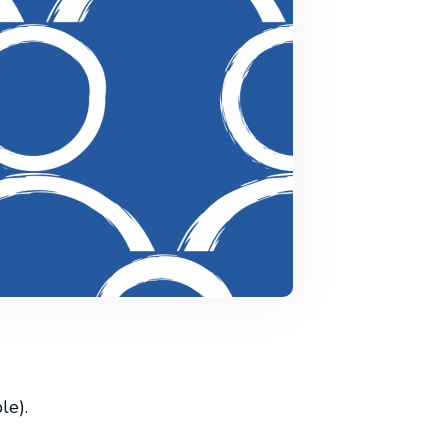
Revue de presse
le).