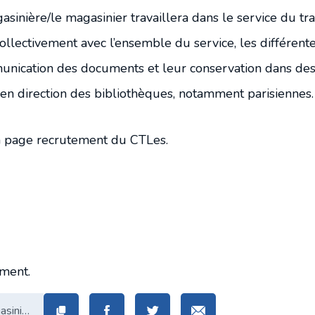
asinière/le magasinier travaillera dans le service du tra
 collectivement avec l’ensemble du service, les différent
mmunication des documents et leur conservation dans des
en direction des bibliothèques, notamment parisiennes.
la page recrutement du CTLes.
ement.
https://www.ctles.fr/actualites/cdd-magasinierere