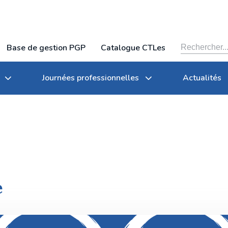
Base de gestion PGP
Catalogue CTLes
Journées professionnelles
Actualités
Organigramme
Conservation partagée
Archives des journées professionnelles du CTLes
e
lles
Rapports annuels
Tarifs