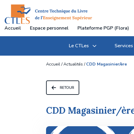
Accueil
Espace personnel
Plateforme PGP (Flora)
Le CTLes
Services
Accueil
Actualités
CDD Magasinier/ère
RETOUR
Qu'est-ce que le CTLes ?
Transferts et gestion des documents
Journées professionnelles du CTLes
CDD Magasinier/èr
Textes règlementaires
Communication des documents
Participation à des manifestations professionne