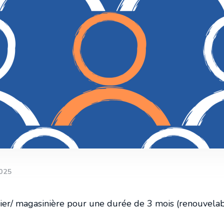
Programmations bisannuelles
Charte documentaire
025
er/ magasinière pour une durée de 3 mois (renouvelab